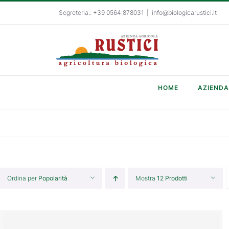
Salta
Segreteria.: +39 0564 878031
|
info@biologicarustici.it
al
contenuto
HOME
AZIENDA
Ordina per
Popolarità
Mostra
12 Prodotti