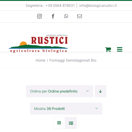
Salta
Segreteria.: +39 0564 878031
|
info@biologicarustici.it
al
Instagram
Facebook
WhatsApp
Email
contenuto
Home
/
Formaggi Semistagionati Bio
Ordina per
Ordine predefinito
Mostra
36 Prodotti