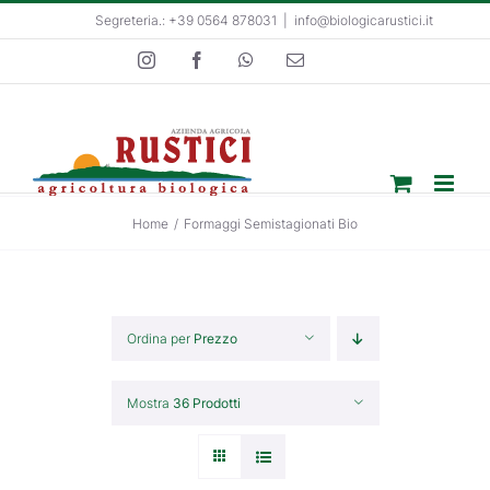
Salta
Segreteria.: +39 0564 878031
|
info@biologicarustici.it
al
Instagram
Facebook
WhatsApp
Email
contenuto
Home
/
Formaggi Semistagionati Bio
Ordina per
Prezzo
Mostra
36 Prodotti