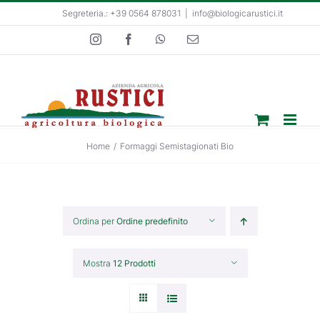
Salta
Segreteria.: +39 0564 878031
|
info@biologicarustici.it
al
Instagram
Facebook
WhatsApp
Email
contenuto
Home
/
Formaggi Semistagionati Bio
Ordina per
Ordine predefinito
Mostra
12 Prodotti