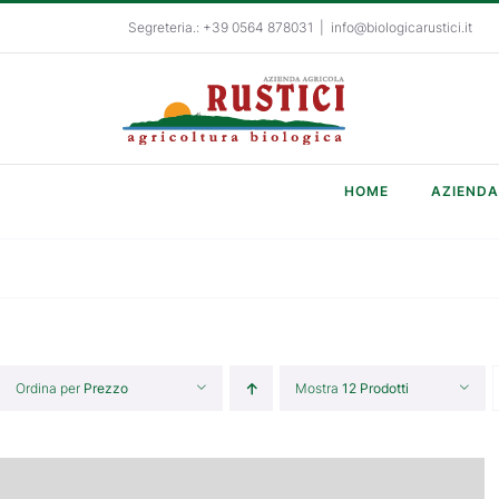
Salta
Segreteria.: +39 0564 878031
|
info@biologicarustici.it
al
contenuto
HOME
AZIENDA
Ordina per
Prezzo
Mostra
12 Prodotti