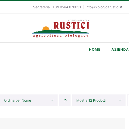
Salta
Segreteria.: +39 0564 878031
|
info@biologicarustici.it
al
contenuto
HOME
AZIENDA
Ordina per
Nome
Mostra
12 Prodotti